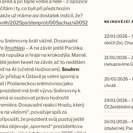
í před a po tajné volbě a hele – z opozice
ítám i ty, co byli při předchozím
 Takže už máme asi dostatek indicií, že?
NEJNOVĚJŠÍ 
eknih/2025ps/stenprot/005schuz/s0052
22/01/2026 – S
zvu Sněmovny brát vážně. Dosavadní
otočil (2x), Ch
ře
(
Irozhlas
) – A na závěr ještě Pacinka.
ná ropuška si hraje na krokodýla. Marně.
21/01/2026 – Z
ště jeden tweet na závěr, ač to nedělám
(ne)upravíme 
eď na AI (včetně hodnocení).
Souhrn
:
ův přístup k Ústavě je velmi sporný a
20/01/2026 – I
dat i Poslaneckou sněmovnou jako
chválí
e prezident má brát výzvu Sněmovny k
emá si osobovat právo hodnotit
19/01/2026 – 
premiéra. Dosavadní reakci Hradu, který
ČEZestátnění a
 na vědomí“, považuje spíš za
ipouští, že prezident svůj postoj ještě
16/01/2026 – N
inka objevuje „spornost“ prezidentova
(zbytečně), Pa