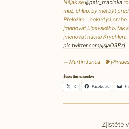
Nějak se
@petr_macinka
ro
muž, chlap, by měl být pře
Přeložím – pokud jsi, srabe
jmenovat Lipavského, tak si
jmenovat nácka Krychlera, 
pic.twitter.com/ljsjaO3Rzj
— Martin Jurica ​ ​ ​ 🐕 (@maes
Šup s tím na socky:
X
Facebook
E-
Zjistěte 