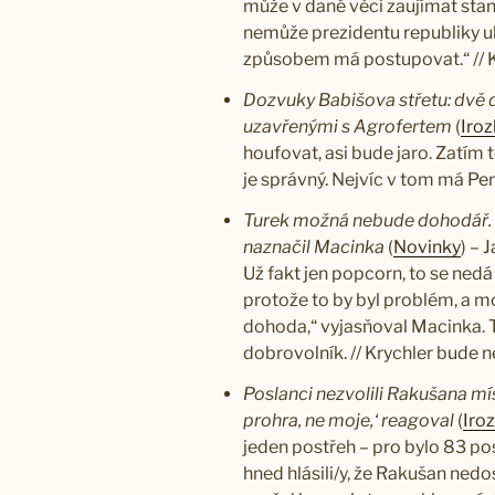
může v dané věci zaujímat stano
nemůže prezidentu republiky u
způsobem má postupovat.“ // 
Dozvuky Babišova střetu: dvě de
uzavřenými s Agrofertem
(
Iroz
houfovat, asi bude jaro. Zatím 
je správný. Nejvíc v tom má P
Turek možná nebude dohodář.
naznačil Macinka
(
Novinky
) – 
Už fakt jen popcorn, to se nedá
protože to by byl problém, a 
dohoda,“ vyjasňoval Macinka. T
dobrovolník. // Krychler bude 
Poslanci nezvolili Rakušana mí
prohra, ne moje,‘ reagoval
(
Iro
jeden postřeh – pro bylo 83 po
hned hlásili/y, že Rakušan nedo