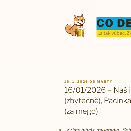
Přejít
k
obsahu
CO D
webu
…a tak vůbec. Zk
PUBLIKOVÁNO
16. 1. 2026
OD
MÁRTY
16/01/2026 – Našli
(zbytečně), Pacink
(za mego)
„Vy jste blbci a my letadlo“. 