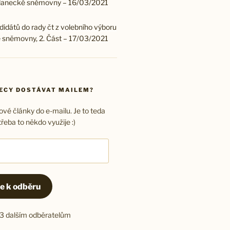
lanecké sněmovny – 16/03/2021
didátů do rady čt z volebního výboru
 sněmovny, 2. Část – 17/03/2021
KECY DOSTÁVAT MAILEM?
vé články do e-mailu. Je to teda
třeba to někdo využije :)
se k odběru
113 dalším odběratelům