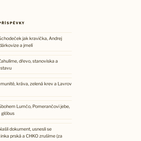
PŘÍSPĚVKY
chodeček jak kravička, Andrej
udárkovize a jmelí
ahulíme, dřevo, stanoviska a
Ústavu
munité, kráva, zelená krev a Lavrov
Sbohem Lumčo, Pomerančovi jebe,
 glóbus
ašli dokument, usnesli se
cinka prská a CHKO zrušíme (za