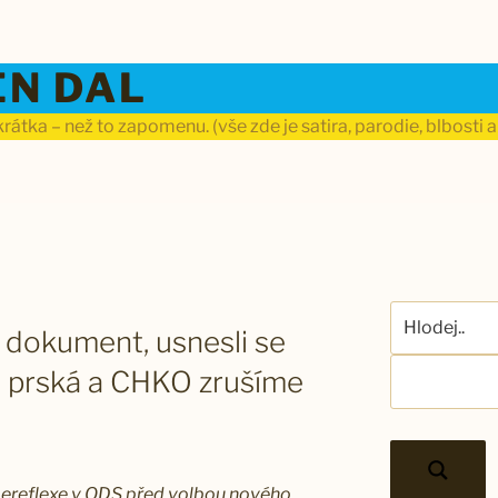
EN DAL
rátka – než to zapomenu. (vše zde je satira, parodie, blbosti a
 dokument, usnesli se
a prská a CHKO zrušíme
Sebereflexe v ODS před volbou nového