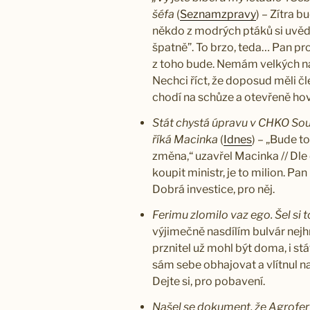
šéfa
(
Seznamzpravy
) – Zítra 
někdo z modrých ptáků si uvěd
špatně”. To brzo, teda… Pan pro
z toho bude. Nemám velkých na
Nechci říct, že doposud měli č
chodí na schůze a otevřeně hov
Stát chystá úpravu v CHKO Sou
říká Macinka
(
Idnes
) – „Bude t
změna,“ uzavřel Macinka // Dle 
koupit ministr, je to milion. Pan
Dobrá investice, pro něj.
Ferimu zlomilo vaz ego. Šel si
výjimečně nasdílím bulvár nejhru
prznitel už mohl být doma, i stá
sám sebe obhajovat a vlítnul na
Dejte si, pro pobavení.
Našel se dokument, že Agrofert 