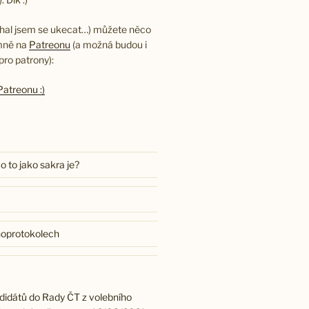
hal jsem se ukecat…) můžete něco
 mně na
Patreonu
(a možná budou i
ro patrony):
atreonu :)
 to jako sakra je?
noprotokolech
didátů do Rady ČT z volebního