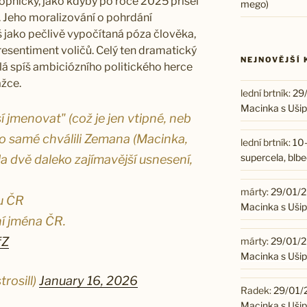
kopnicky, jako kdyby po roce 2025 přišel
mego)
e. Jeho moralizování o pohrdání
jako pečlivě vypočítaná póza člověka,
 resentiment voličů. Celý ten dramatický
NEJNOVĚJŠÍ
ělá spíš ambiciózního politického herce
ážce.
lední brtník
:
29/
Macinka s Ušip
 jmenovat" (což je jen vtipné, neb
a to samé chválili Zemana (Macinka,
lední brtník
:
10
supercela, blb
la dvě daleko zajímavější usnesení,
márty
:
29/01/20
u ČR
Macinka s Ušip
í jména ČR.
fZ
márty
:
29/01/20
Macinka s Ušip
trosill)
January 16, 2026
Radek
:
29/01/2
Macinka s Ušip