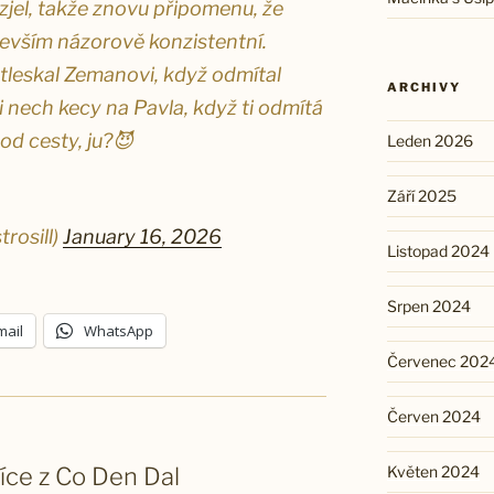
zjel, takže znovu připomenu, že
devším názorově konzistentní.
, tleskal Zemanovi, když odmítal
ARCHIVY
 nech kecy na Pavla, když ti odmítá
od cesty, ju?😈
Leden 2026
Září 2025
trosill)
January 16, 2026
Listopad 2024
Srpen 2024
mail
WhatsApp
Červenec 202
Červen 2024
více z Co Den Dal
Květen 2024