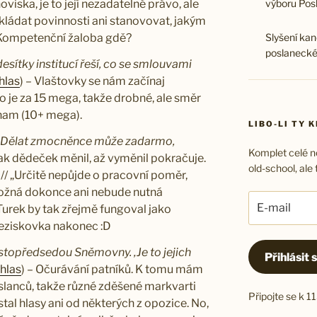
výboru Pos
viska, je to její nezadatelné právo, ale
kládat povinnosti ani stanovovat, jakým
Slyšení kan
Kompetenční žaloba gdě?
poslanecké
sítky institucí řeší, co se smlouvami
hlas
) – Vlaštovky se nám začínaj
to je za 15 mega, takže drobné, ale směr
enam (10+ mega).
LIBO-LI TY 
 Dělat zmocněnce může zadarmo,
Komplet celé no
Jak dědeček měnil, až vyměnil pokračuje.
old-school, ale 
 // „Určitě nepůjde o pracovní poměr,
možná dokonce ani nebude nutná
E-
urek by tak zřejmě fungoval jako
mail
neziskovka nakonec :D
stopředsedou Sněmovny. ‚Je to jejich
Přihlásit 
zhlas
) – Očurávání patníků. K tomu mám
slanců, takže různé zděšené markvarti
Připojte se k 
stal hlasy ani od některých z opozice. No,