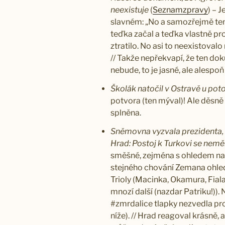
neexistuje
(
Seznamzpravy
) – 
slavném: „No a samozřejmě ten
teďka začal a teďka vlastně pr
ztratilo. No asi to neexistoval
// Takže nepřekvapí, že ten do
nebude, to je jasné, ale alespoň
Školák natočil v Ostravě u po
potvora (ten mýval)! Ale děsně 
splněna.
Sněmovna vyzvala prezidenta, 
Hrad: Postoj k Turkovi se nemě
směšné, zejména s ohledem na to,
stejného chování Zemana ohle
Trioly (Macinka, Okamura, Fiala
mnozí další (nazdar Patriku!)). 
#zmrdalice tlapky nezvedla pro
níže). // Hrad reagoval krásně,