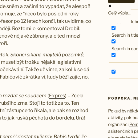
bude sněm a začíná to vypadat, že alespoň
Celý výpis...
omuje, že “něco bylo poslední roky
fesor po 12 letech končí, tak uvidíme, co
Exact matche
dějí. Roztomile komentoval Drobil:
Search in titl
lenové nějaké zábrany, ale teď mnozí
oří.
Search in co
tok. Skončí šikana majitelů pozemků,
o muset být trošku nějaká legislativní
očekávání. Takže už víme, za kolik se dá
 Fabičovič zkrátka ví, kudy běží zajíc, no.
 to rozdat se soudcem
(
Expres
) – Zcela
PODPORA, NE
bšího zrna. Stojí to totiž za to. Ten
tní zástupce to říkala, ale pak se rozhodl
Pokud by někdo 
aktivity, pak b
 to jak ruská pěchota do bordelu. Urá!
organizaci
Pom
asistenčních ps
neměl dostat miliardy. Babiš tvrdil, že
nic společného).