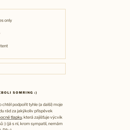
s only
e
ntent
BOLI SOMRING :)
chtěl podpořit tyhle (a další) moje
udu rád za jakýkoliv příspěvek
ocné tlapky
, která zajišťuje výcvik
ů :) (já s ní, krom sympatií, nemám
 Dík :)