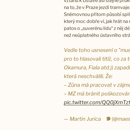
vztahu k Ústavě asi stejně prů
na to, že v Praze jezdí tramvaj
Sněmovnou přitom působí spíš 
který moc dobře ví, jak hrát na
patos o „suverénu lidu“ z něj d
než neúplatného ústavního str
Vedle toho usnesení o "musí
pro to hlasovali titíž, co z
Okamura, Fiala atd.)) zapad
která neschválili. Že:
– Zůna má pracovat v zájm
– MZ má bránit poškozován
pic.twitter.com/QQ0jXmTz
— Martin Jurica ​ ​ ​ 🐕 (@maes