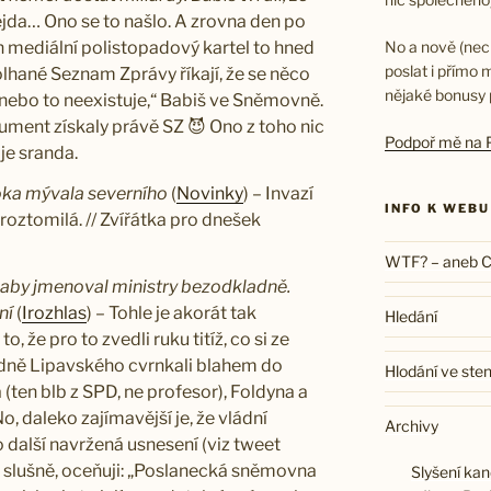
Jejda… Ono se to našlo. A zrovna den po
No a nově (nec
 mediální polistopadový kartel to hned
poslat i přímo
olhané Seznam Zprávy říkají, že se něco
nějaké bonusy p
o nebo to neexistuje,“ Babiš ve Sněmovně.
kument získaly právě SZ 😈 Ono z toho nic
Podpoř mě na P
 je sranda.
toka mývala severního
(
Novinky
) – Invazí
INFO K WEBU
roztomilá. // Zvířátka pro dnešek
WTF? – aneb Co
aby jmenoval ministry bezodkladně.
ní
(
Irozhlas
) – Tohle je akorát tak
Hledání
 že pro to zvedli ruku titíž, co si ze
dně Lipavského cvrnkali blahem do
Hlodání ve ste
 (ten blb z SPD, ne profesor), Foldyna a
No, daleko zajímavější je, že vládní
Archivy
 další navržená usnesení (viz tweet
 a slušně, oceňuji: „Poslanecká sněmovna
Slyšení kan