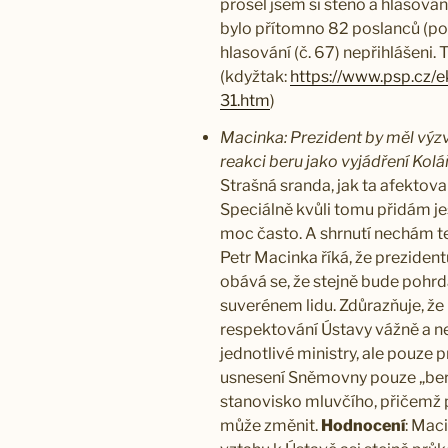
prošel jsem si steno a hlasován
bylo přítomno 82 poslanců (poč
hlasování (č. 67) nepřihlášeni.
(kdyžtak:
https://www.psp.cz/
31.htm
)
Macinka: Prezident by měl vý
reakci beru jako vyjádření Kolá
Strašná sranda, jak ta afektova
Speciálně kvůli tomu přidám je
moc často. A shrnutí nechám t
Petr Macinka říká, že prezident
obává se, že stejně bude pohr
suverénem lidu. Zdůrazňuje, ž
respektování Ústavy vážně a n
jednotlivé ministry, ale pouze 
usnesení Sněmovny pouze „bere
stanovisko mluvčího, přičemž př
může změnit.
Hodnocení
: Mac