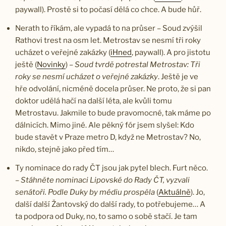
paywall). Prostě si to počasí dělá co chce. A bude hůř.
Nerath to říkám, ale vypadá to na průser – Soud zvýšil
Rathovi trest na osm let. Metrostav se nesmí tři roky
ucházet o veřejné zakázky (
iHned
, paywall). A pro jistotu
ještě (
Novinky
) –
Soud tvrdě potrestal Metrostav: Tři
roky se nesmí ucházet o veřejné zakázky
. Ještě je ve
hře odvolání, nicméně docela průser. Ne proto, že si pan
doktor udělá hačí na další léta, ale kvůli tomu
Metrostavu. Jakmile to bude pravomocné, tak máme po
dálnicích. Mimo jiné. Ale pěkný fór jsem slyšel: Kdo
bude stavět v Praze metro D, když ne Metrostav? No,
nikdo, stejně jako před tím…
Ty nominace do rady ČT jsou jak pytel blech. Furt něco.
–
Stáhněte nominaci Lipovské do Rady ČT, vyzvali
senátoři. Podle Duky by médiu prospěla
(
Aktuálně
). Jo,
další další Žantovský do další rady, to potřebujeme… A
ta podpora od Duky, no, to samo o sobě stačí. Je tam