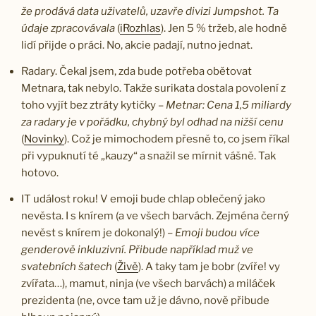
že prodává data uživatelů, uzavře divizi Jumpshot. Ta
údaje zpracovávala
(
iRozhlas
). Jen 5 % tržeb, ale hodně
lidí přijde o práci. No, akcie padají, nutno jednat.
Radary. Čekal jsem, zda bude potřeba obětovat
Metnara, tak nebylo. Takže surikata dostala povolení z
toho vyjít bez ztráty kytičky –
Metnar: Cena 1,5 miliardy
za radary je v pořádku, chybný byl odhad na nižší cenu
(
Novinky
). Což je mimochodem přesně to, co jsem říkal
při vypuknutí té „kauzy“ a snažil se mírnit vášně. Tak
hotovo.
IT událost roku! V emoji bude chlap oblečený jako
nevěsta. I s knírem (a ve všech barvách. Zejména černý
nevěst s knírem je dokonalý!) –
Emoji budou více
genderově inkluzivní. Přibude například muž ve
svatebních šatech
(
Živě
). A taky tam je bobr (zvíře! vy
zvířata…), mamut, ninja (ve všech barvách) a miláček
prezidenta (ne, ovce tam už je dávno, nově přibude