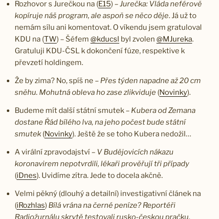
Rozhovor s Jurečkou na (
E15
) –
Jurečka: Vláda neférově
kopíruje náš program, ale aspoň se něco děje
. Já už to
nemám sílu ani komentovat. O víkendu jsem gratuloval
KDU na (
TW
) – Šéfem
@kducsl
byl zvolen
@MJureka
.
Gratuluji KDU-ČSL k dokončení fúze, respektive k
převzetí holdingem.
Že by zima? No, spíš ne –
Přes týden napadne až 20 cm
sněhu. Mohutná obleva ho zase zlikviduje
(
Novinky
).
Budeme mít další státní smutek –
Kubera od Zemana
dostane Řád bílého lva, na jeho počest bude státní
smutek
(
Novinky
). Ještě že se toho Kubera nedožil…
A virální zpravodajství –
V Budějovicích nákazu
koronavirem nepotvrdili, lékaři prověřují tři případy
(
iDnes
). Uvidíme zítra. Jede to docela akčně.
Velmi pěkný (dlouhý a detailní) investigativní článek na
(
iRozhlas
)
Bílá vrána na černé peníze? Reportéři
Radiožurnálu skrytě testovali rusko-českou pračku
.