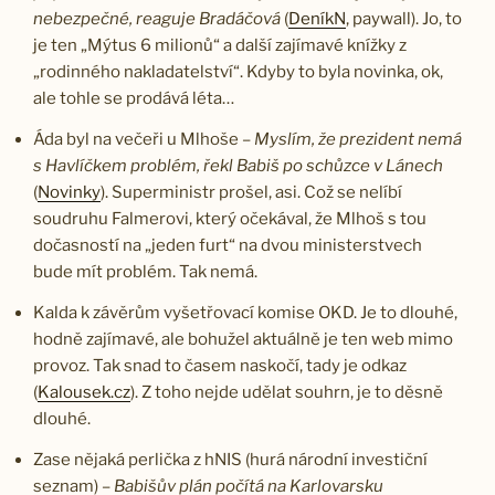
nebezpečné, reaguje Bradáčová
(
DeníkN
, paywall). Jo, to
je ten „Mýtus 6 milionů“ a další zajímavé knížky z
„rodinného nakladatelství“. Kdyby to byla novinka, ok,
ale tohle se prodává léta…
Áda byl na večeři u Mlhoše –
Myslím, že prezident nemá
s Havlíčkem problém, řekl Babiš po schůzce v Lánech
(
Novinky
). Superministr prošel, asi. Což se nelíbí
soudruhu Falmerovi, který očekával, že Mlhoš s tou
dočasností na „jeden furt“ na dvou ministerstvech
bude mít problém. Tak nemá.
Kalda k závěrům vyšetřovací komise OKD. Je to dlouhé,
hodně zajímavé, ale bohužel aktuálně je ten web mimo
provoz. Tak snad to časem naskočí, tady je odkaz
(
Kalousek.cz
). Z toho nejde udělat souhrn, je to děsně
dlouhé.
Zase nějaká perlička z hNIS (hurá národní investiční
seznam) –
Babišův plán počítá na Karlovarsku