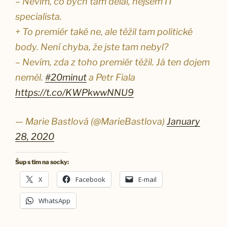
– Nevím, co bych tam dělal, nejsem IT
specialista.
+ To premiér také ne, ale těžil tam politické
body. Není chyba, že jste tam nebyl?
– Nevím, zda z toho premiér těžil. Já ten dojem
neměl.
#20minut
a Petr Fiala
https://t.co/KWPkwwNNU9
— Marie Bastlová (@MarieBastlova)
January
28, 2020
Šup s tím na socky:
X
Facebook
E-mail
WhatsApp