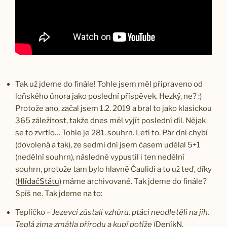
Tak už jdeme do finále! Tohle jsem měl připraveno od
loňského února jako poslední příspěvek. Hezký, ne? :)
Protože ano, začal jsem 1.2. 2019 a bral to jako klasickou
365 záležitost, takže dnes měl vyjít poslední díl. Nějak
se to zvrtlo… Tohle je 281. souhrn. Letí to. Pár dní chybí
(dovolená a tak), ze sedmi dní jsem časem udělal 5+1
(nedělní souhrn), následně vypustil i ten nedělní
souhrn, protože tam bylo hlavně Čaulidi a to už teď, díky
(
HlídačStátu
) máme archivované. Tak jdeme do finále?
Spíš ne. Tak jdeme na to:
Teplíčko –
Jezevci zůstali vzhůru, ptáci neodletěli na jih.
Teplá zima zmátla přírodu a kupí potíže
(
DeníkN
,