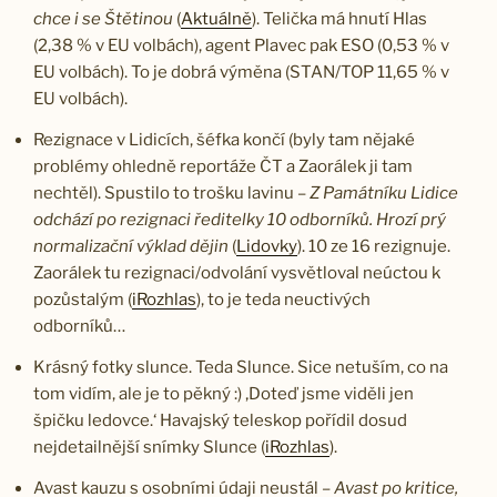
chce i se Štětinou
(
Aktuálně
). Telička má hnutí Hlas
(2,38 % v EU volbách), agent Plavec pak ESO (0,53 % v
EU volbách). To je dobrá výměna (STAN/TOP 11,65 % v
EU volbách).
Rezignace v Lidicích, šéfka končí (byly tam nějaké
problémy ohledně reportáže ČT a Zaorálek ji tam
nechtěl). Spustilo to trošku lavinu –
Z Památníku Lidice
odchází po rezignaci ředitelky 10 odborníků. Hrozí prý
normalizační výklad dějin
(
Lidovky
). 10 ze 16 rezignuje.
Zaorálek tu rezignaci/odvolání vysvětloval neúctou k
pozůstalým (
iRozhlas
), to je teda neuctivých
odborníků…
Krásný fotky slunce. Teda Slunce. Sice netuším, co na
tom vidím, ale je to pěkný :) ‚Doteď jsme viděli jen
špičku ledovce.‘ Havajský teleskop pořídil dosud
nejdetailnější snímky Slunce (
iRozhlas
).
Avast kauzu s osobními údaji neustál –
Avast po kritice,