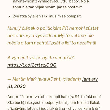
návštěvnost z vyhledávačů: „tfuj babo“. No, k
tomuhle tak nějak nevím, jak se postavit.
Zvířátka byla jen 17x, musím se polepšit.
Minulý článek o politickém PR nemohl zůstat
bez odezvy a vysvětlení: My to děláme, ale
média o tom nechtějí psát a lidi to nezajímá!
A vyměnit voliče byste nechtěli?
https://t.co/2crtYziOQQ
— Martin Malý (aka ADent) (@adent)
January
31, 2020
Ano, můžete mi za tohle koupit kafe (za $4, to fakt není
Starbuck) jako gesto podpory. Loni jsem to dost flákal,
přiznávám, letos už jedu jak dráha – chybí celkem 5 dní