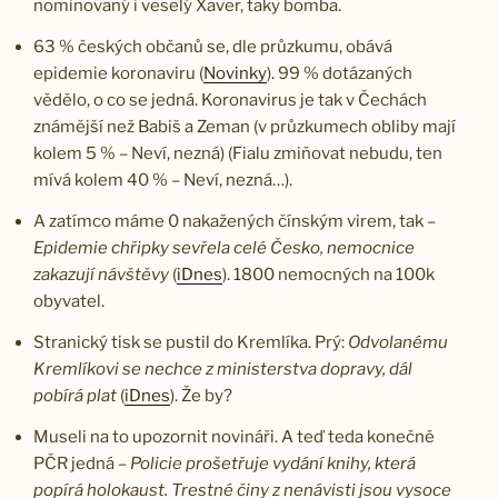
nominovaný i veselý Xaver, taky bomba.
63 % českých občanů se, dle průzkumu, obává
epidemie koronaviru (
Novinky
). 99 % dotázaných
vědělo, o co se jedná. Koronavirus je tak v Čechách
známější než Babiš a Zeman (v průzkumech obliby mají
kolem 5 % – Neví, nezná) (Fialu zmiňovat nebudu, ten
mívá kolem 40 % – Neví, nezná…).
A zatímco máme 0 nakažených čínským virem, tak –
Epidemie chřipky sevřela celé Česko, nemocnice
zakazují návštěvy
(
iDnes
). 1800 nemocných na 100k
obyvatel.
Stranický tisk se pustil do Kremlíka. Prý:
Odvolanému
Kremlíkovi se nechce z ministerstva dopravy, dál
pobírá plat
(
iDnes
). Že by?
Museli na to upozornit novináři. A teď teda konečně
PČR jedná –
Policie prošetřuje vydání knihy, která
popírá holokaust. Trestné činy z nenávisti jsou vysoce