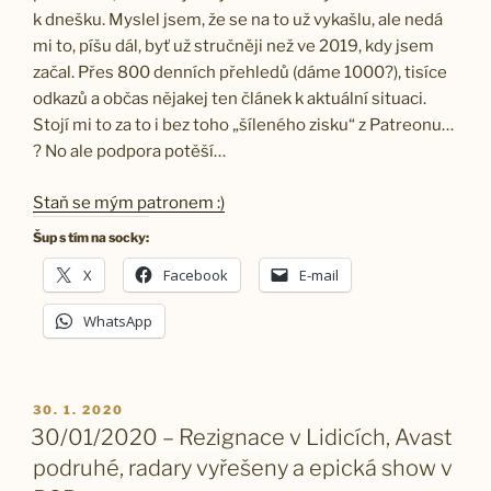
k dnešku. Myslel jsem, že se na to už vykašlu, ale nedá
mi to, píšu dál, byť už stručněji než ve 2019, kdy jsem
začal. Přes 800 denních přehledů (dáme 1000?), tisíce
odkazů a občas nějakej ten článek k aktuální situaci.
Stojí mi to za to i bez toho „šíleného zisku“ z Patreonu…
? No ale podpora potěší…
Staň se mým patronem :)
Šup s tím na socky:
X
Facebook
E-mail
WhatsApp
PUBLIKOVÁNO
30. 1. 2020
30/01/2020 – Rezignace v Lidicích, Avast
podruhé, radary vyřešeny a epická show v