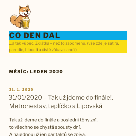
Přejít
k
obsahu
webu
CO DEN DAL
…a tak vůbec. Zkrátka – než to zapomenu. (vše zde je satira,
parodie, blbosti a čistě zábava, ano?)
MĚSÍC:
LEDEN 2020
PUBLIKOVÁNO
31. 1. 2020
31/01/2020 – Tak už jdeme do finále!,
Metronestav, teplíčko a Lipovská
Tak už jdeme do finále a poslední tóny zní,
to všechno se chystá spousty dní.
A najednou už jen pár taktů se zpívá.