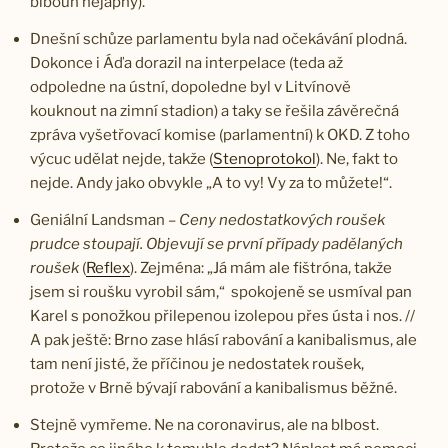
blboun nejapný).
Dnešní schůze parlamentu byla nad očekávání plodná.
Dokonce i Áďa dorazil na interpelace (teda až
odpoledne na ústní, dopoledne byl v Litvínově
kouknout na zimní stadion) a taky se řešila závěrečná
zpráva vyšetřovací komise (parlamentní) k OKD. Z toho
výcuc udělat nejde, takže (
Stenoprotokol
). Ne, fakt to
nejde. Andy jako obvykle „A to vy! Vy za to můžete!“.
Geniální Landsman –
Ceny nedostatkových roušek
prudce stoupají. Objevují se první případy padělaných
roušek
(
Reflex
). Zejména: „Já mám ale fištróna, takže
jsem si roušku vyrobil sám,“ spokojeně se usmíval pan
Karel s ponožkou přilepenou izolepou přes ústa i nos. //
A pak ještě: Brno zase hlásí rabování a kanibalismus, ale
tam není jisté, že příčinou je nedostatek roušek,
protože v Brně bývají rabování a kanibalismus běžné.
Stejně vymřeme. Ne na coronavirus, ale na blbost.