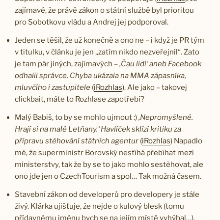
zajímavé, že právě zákon o státní službě byl prioritou
pro Sobotkovu vládu a Andrej jej podporoval.
Jeden se těšil, že už konečně a ono ne – i když je PR tým
v titulku, v článku je jen „zatím nikdo nezveřejnil“. Zato
je tam pár jiných, zajímavých –
‚Čau lidi‘ aneb Facebook
odhalil správce. Chyba ukázala na MMA zápasníka,
mluvčího i zastupitele
(
iRozhlas
). Ale jako – takovej
clickbait, máte to Rozhlase zapotřebí?
Malý Babiš, to by se mohlo ujmout :)
‚Nepromyšlené.
Hrají si na malé Letňany.‘ Havlíček sklízí kritiku za
přípravu stěhování státních agentur
(
iRozhlas
) Napadlo
mě, že superministr Borovský nestíhá přebíhat mezi
ministerstvy, tak že by se to jako mohlo sestěhovat, ale
ono jde jen o CzechTourism a spol… Tak možná časem.
Stavební zákon od developerů pro developery je stále
živý. Klárka ujišťuje, že nejde o kulový blesk (tomu
přídavnému jménu bych se na jejím místě vyhýbal…).