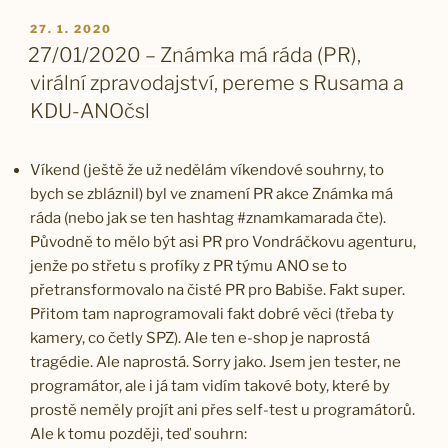
PUBLIKOVÁNO
27. 1. 2020
27/01/2020 – Známka má ráda (PR),
virální zpravodajství, pereme s Rusama a
KDU-ANOčsl
Víkend (ještě že už nedělám víkendové souhrny, to
bych se zbláznil) byl ve znamení PR akce Známka má
ráda (nebo jak se ten hashtag #znamkamarada čte).
Původně to mělo být asi PR pro Vondráčkovu agenturu,
jenže po střetu s profíky z PR týmu ANO se to
přetransformovalo na čisté PR pro Babiše. Fakt super.
Přitom tam naprogramovali fakt dobré věci (třeba ty
kamery, co četly SPZ). Ale ten e-shop je naprostá
tragédie. Ale naprostá. Sorry jako. Jsem jen tester, ne
programátor, ale i já tam vidím takové boty, které by
prostě neměly projít ani přes self-test u programátorů.
Ale k tomu později, teď souhrn: