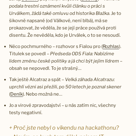
podala trestní oznámení kvůli článku o práci s
Urválkem, žádá také omluvu od historika Blažka
. Je to
šikovně napsané (od Válkové, není blbá), má se
prokazovat, že věděla, že se její práce používá proti
disentu. Že nevěděla, kdo je Urválek, o to se nesoudí.
Něco pochmurného – rozhovor s Fialou pro (
Rozhlas
).
Titulek se povedl –
Předseda ODS Fiala: Nabízíme
lidem změnu české politiky a já chci být jejím lídrem
–
obsah se nepovedl. To je strašný…
Tak ještě Alcatraz a spát –
Velká záhada Alcatrazu:
uprchlí vězni asi přežili, po 50 letech je poznal skener
(
Deník
). Nebo možná ne…
Jo a virové zpravodajství – u nás zatím nic, všechny
testy negativní.
+ Proč jste nebyl o víkendu na hackathonu?