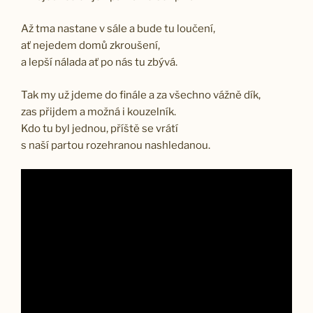
Až tma nastane v sále a bude tu loučení,
ať nejedem domů zkroušení,
a lepší nálada ať po nás tu zbývá.
Tak my už jdeme do finále a za všechno vážně dík,
zas přijdem a možná i kouzelník.
Kdo tu byl jednou, příště se vrátí
s naší partou rozehranou nashledanou.