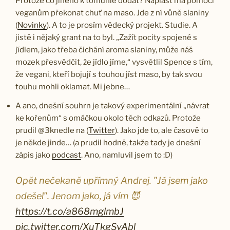
Protože co jiného k tomuhle dodat? Náplast má pomoci
veganům překonat chuť na maso. Jde z ní vůně slaniny
(
Novinky
). A to je prosím vědecký projekt. Studie. A
jistě i nějaký grant na to byl. „Zažít pocity spojené s
jídlem, jako třeba čichání aroma slaniny, může náš
mozek přesvědčit, že jídlo jíme,“ vysvětlil Spence s tím,
že vegani, kteří bojují s touhou jíst maso, by tak svou
touhu mohli oklamat. Mi jebne…
A ano, dnešní souhrn je takový experimentální „návrat
ke kořenům“ s omáčkou okolo těch odkazů. Protože
prudil @3knedle na (
Twitter
). Jako jde to, ale časově to
je někde jinde… (a prudil hodně, takže tady je dnešní
zápis jako
podcast
. Ano, namluvil jsem to :D)
Opět nečekaně upřímný Andrej. "Já jsem jako
odešel". Jenom jako, já vím 😈
https://t.co/a868mglmbJ
pic.twitter.com/XuTkgSvAbl