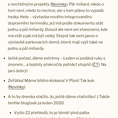
s nechtěnými projekty
(
Novinky
). Pár miliard, nikdo o
tom neví, nikdo to nechce, ale v tom plánu to vypadá
hezky. Hele – výstavba nového integrovaného
dopravního terminálu, jež má podle dokumentu stát
jednu a půl miliardy. Dosud ale není ani stanoveno, kde
má stát a jak má být velký. Stejně tak není jasno o
výstavbě parkovacích domů, které mají vyjít také na
jednu a půl miliardy.
Ještě počasí, dáme extrémy –
Leden si podává ruku s
únorem… a teploty překročily patnáct stupňů
(
ČT
). Na
jaro dobrý!
Zvířátka! Máme bílého klokana! V Plzni! Tak kuk
(
Novinky
).
A to by dneska stačilo. Jo, ještě dáme statistiku! :) Takže
tenhle blogísek za leden 2020:
Vyšlo 22 přehledů, to je téměř plná palba