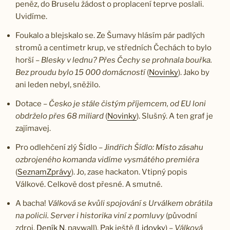
peněz, do Bruselu žádost o proplacení teprve poslali.
Uvidíme.
Foukalo a blejskalo se. Ze Šumavy hlásím pár padlých
stromů a centimetr krup, ve středních Čechách to bylo
horší –
Blesky v lednu? Přes Čechy se prohnala bouřka.
Bez proudu bylo 15 000 domácností
(
Novinky
). Jako by
ani leden nebyl, sněžilo.
Dotace –
Česko je stále čistým příjemcem, od EU loni
obdrželo přes 68 miliard
(
Novinky
). Slušný. A ten graf je
zajímavej.
Pro odlehčení zlý Šídlo –
Jindřich Šídlo: Místo zásahu
ozbrojeného komanda vidíme vysmátého premiéra
(
SeznamZprávy
). Jo, zase hackaton. Vtipný popis
Válkové. Celkově dost přesné. A smutné.
A bacha!
Válková se kvůli spojování s Urválkem obrátila
na policii. Server i historika viní z pomluvy
(původní
zdroj,
Deník N
, paywall). Pak ještě (
Lidovky
) –
Válková