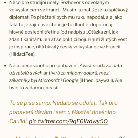
Něco pro studijní účely. Rozhovor s odvolaným
velvyslancem ve Francii. Musím uznat, že je to špičkový
diplomat. Po přečtení bych mu ruku nepodal, ale jako
fakt to je zajímavé čtení (je to dlouhé, doporučuji
hlavně poslední třetinu (od nadpisu „Otázka zní, jak
zdanit kapitál“). Jen ať se politici bojí. Hnutí žlutých vest
je inspirace, říká bývalý český velvyslanec ve Francii
(
HlídacíPes
).
Něco nečekaného pro pobavení:
Avast prodával data
uživatelů svých antivirů za miliony dolarů, mezi
zákazníky byl Microsoft i Google
(
iHned
, paywall). Ale
bylo to zadarmo, neasi!
To se píše samo. Nedalo se odolat. Tak pro
pobavení dávám i sem :) Nástřel dnešního
Čaulidi.
pic.twitter.com/9qE6Wdwy5O