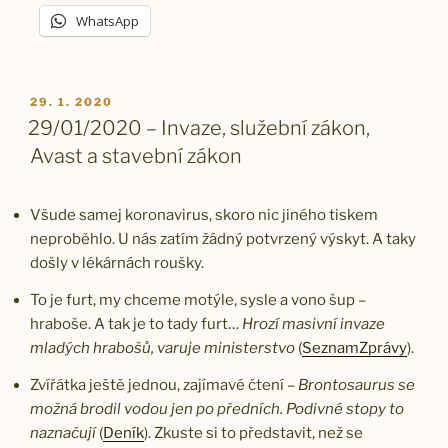
WhatsApp
PUBLIKOVÁNO
29. 1. 2020
29/01/2020 – Invaze, služební zákon,
Avast a stavební zákon
Všude samej koronavirus, skoro nic jiného tiskem
neproběhlo. U nás zatím žádný potvrzený výskyt. A taky
došly v lékárnách roušky.
To je furt, my chceme motýle, sysle a vono šup –
hraboše. A tak je to tady furt…
Hrozí masivní invaze
mladých hrabošů, varuje ministerstvo
(
SeznamZprávy
).
Zvířátka ještě jednou, zajímavé čtení –
Brontosaurus se
možná brodil vodou jen po předních. Podivné stopy to
naznačují
(
Deník
). Zkuste si to představit, než se