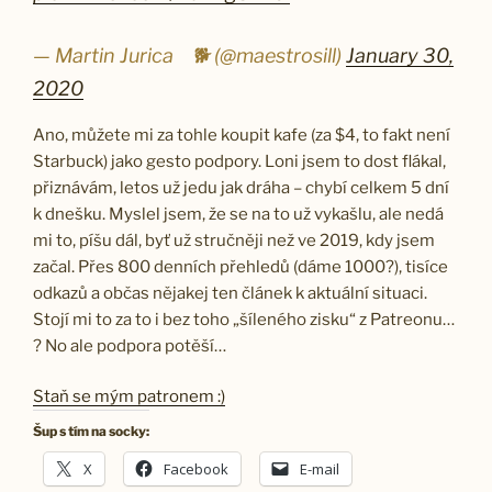
— Martin Jurica ​ ​ ​ 🐕 (@maestrosill)
January 30,
2020
Ano, můžete mi za tohle koupit kafe (za $4, to fakt není
Starbuck) jako gesto podpory. Loni jsem to dost flákal,
přiznávám, letos už jedu jak dráha – chybí celkem 5 dní
k dnešku. Myslel jsem, že se na to už vykašlu, ale nedá
mi to, píšu dál, byť už stručněji než ve 2019, kdy jsem
začal. Přes 800 denních přehledů (dáme 1000?), tisíce
odkazů a občas nějakej ten článek k aktuální situaci.
Stojí mi to za to i bez toho „šíleného zisku“ z Patreonu…
? No ale podpora potěší…
Staň se mým patronem :)
Šup s tím na socky:
X
Facebook
E-mail