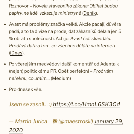
Rozhovor –
Novela stavebního zákona: Obíhat budou
papíry, ne lidé, vzkazuje ministryně
(
Deník
).
Avast má problémy značka velké. Akcie padají, důvěra
padá, a to ta divize na prodej dat zákazníků dělala jen 5
% obratu společnosti. Ach jo.
Avast čelí skandálu.
Prodává data o tom, co všechno děláte na internetu
(
iDnes
).
Po včerejším medvědovi další komentář od Adenta k
(nejen) politickému PR. Opět perfektní –
Proč vám
neřeknu, co umím…
(
Medium
)
Pro dnešek vše.
Jsem se zasnil… :)
https://t.co/HmnL6SK3Od
— Martin Jurica ​ ​ ​ 🐕 (@maestrosill)
January 29,
2020