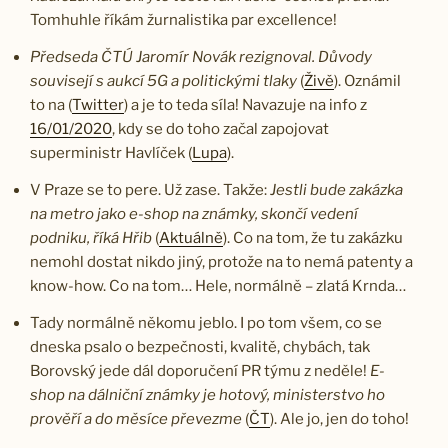
Tomhuhle říkám žurnalistika par excellence!
Předseda ČTÚ Jaromír Novák rezignoval. Důvody
souvisejí s aukcí 5G a politickými tlaky
(
Živě
). Oznámil
to na (
Twitter
) a je to teda síla! Navazuje na info z
16/01/2020
, kdy se do toho začal zapojovat
superministr Havlíček (
Lupa
).
V Praze se to pere. Už zase. Takže:
Jestli bude zakázka
na metro jako e-shop na známky, skončí vedení
podniku, říká Hřib
(
Aktuálně
). Co na tom, že tu zakázku
nemohl dostat nikdo jiný, protože na to nemá patenty a
know-how. Co na tom… Hele, normálně – zlatá Krnda…
Tady normálně někomu jeblo. I po tom všem, co se
dneska psalo o bezpečnosti, kvalitě, chybách, tak
Borovský jede dál doporučení PR týmu z neděle!
E-
shop na dálniční známky je hotový, ministerstvo ho
prověří a do měsíce převezme
(
ČT
). Ale jo, jen do toho!