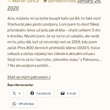
— Martin Jurica ​ ​ ​ 🐕 (@maestrosill)
January 26,
2020
Ano, můžete mi za tohle koupit kafe (za $4, to fakt není
Starbuck) jako gesto podpory. Loni jsem to dost flákal,
přiznávám, letos už jedu jak dráha – chybí celkem 5 dní
k dnešku. Myslel jsem, že se na to už vykašlu, ale nedá
mi to, píšu dál, byť už stručněji než ve 2019, kdy jsem
začal. Přes 800 denních přehledů (dáme 1000?), tisíce
odkazů a občas nějakej ten článek k aktuální situaci.
Stojí mi to za to i bez toho „šíleného zisku“ z Patreonu…
? No ale podpora potěší…
Staň se mým patronem :)
Šup s tím na socky:
X
Facebook
E-mail
WhatsApp