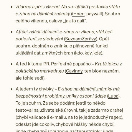
Zdarma a přes víkend. Na sto ajťáků postavilo státu
e­-shop na dálniční známky
(
iHned
, paywall). Souhrn
celého víkendu, oslava „jak to dali“.
Ajťáci zvládli dálniční e-shop za víkend, stát čelí
podezření ze sledování
(
SeznamZprávy
). Opět
souhrn, doplněn o zmínku o plánované funkci
ukládání dat z mýtných bran (kdo, kdy, kde).
A teď k tomu PR. Perfektně popsáno –
Krutá lekce z
politického marketingu
(
Gavinny
, ten blog neznám,
ale tohle sedí).
A jedem ty chybky –
E-shop na dálniční známky má
bezpečnostní problémy, unikly osobní údaje
(
Lupa
).
To je souhrn. Za sebe dodám: jestli to někdo
testoval na uživatelské úrovni, tak je zadarmo drahej
(chybí validace (i e-mailu, na to je jednoduchý regex),
odeslat jde cokoliv, chybové hlášky někde chybí,
jinde chyba způsobí znovunačtení stránky, jinde