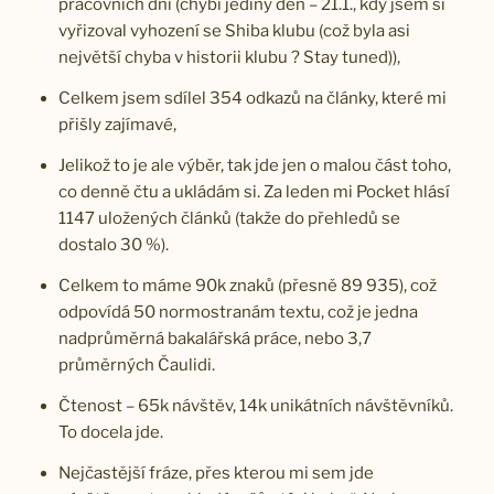
pracovních dní (chybí jediný den – 21.1., kdy jsem si
vyřizoval vyhození se Shiba klubu (což byla asi
největší chyba v historii klubu ? Stay tuned)),
Celkem jsem sdílel 354 odkazů na články, které mi
přišly zajímavé,
Jelikož to je ale výběr, tak jde jen o malou část toho,
co denně čtu a ukládám si. Za leden mi Pocket hlásí
1147 uložených článků (takže do přehledů se
dostalo 30 %).
Celkem to máme 90k znaků (přesně 89 935), což
odpovídá 50 normostranám textu, což je jedna
nadprůměrná bakalářská práce, nebo 3,7
průměrných Čaulidi.
Čtenost – 65k návštěv, 14k unikátních návštěvníků.
To docela jde.
Nejčastější fráze, přes kterou mi sem jde