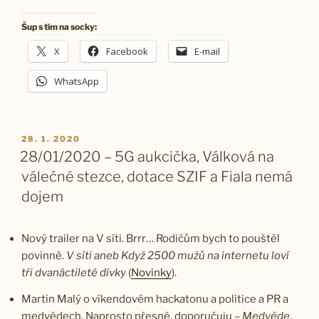
Šup s tím na socky:
X
Facebook
E-mail
WhatsApp
PUBLIKOVÁNO
28. 1. 2020
28/01/2020 – 5G aukcička, Válková na
válečné stezce, dotace SZIF a Fiala nemá
dojem
Nový trailer na V síti. Brrr… Rodičům bych to pouštěl
povinně.
V síti aneb Když 2500 mužů na internetu loví
tři dvanáctileté dívky
(
Novinky
).
Martin Malý o víkendovém hackatonu a politice a PR a
medvědech. Naprosto přesné, doporučuju –
Medvěde,