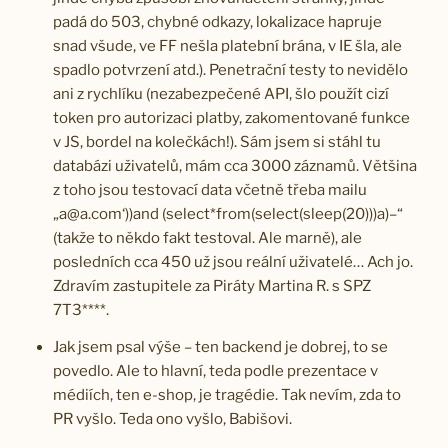
padá do 503, chybné odkazy, lokalizace hapruje
snad všude, ve FF nešla platební brána, v IE šla, ale
spadlo potvrzení atd.). Penetrační testy to nevidělo
ani z rychlíku (nezabezpečené API, šlo použít cizí
token pro autorizaci platby, zakomentované funkce
v JS, bordel na kolečkách!). Sám jsem si stáhl tu
databázi uživatelů, mám cca 3000 záznamů. Většina
z toho jsou testovací data včetně třeba mailu
„a@a.com‘))and (select*from(select(sleep(20)))a)–“
(takže to někdo fakt testoval. Ale marně), ale
posledních cca 450 už jsou reální uživatelé… Ach jo.
Zdravím zastupitele za Piráty Martina R. s SPZ
7T3****.
Jak jsem psal výše – ten backend je dobrej, to se
povedlo. Ale to hlavní, teda podle prezentace v
médiích, ten e-shop, je tragédie. Tak nevím, zda to
PR vyšlo. Teda ono vyšlo, Babišovi.