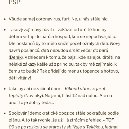
PSP
Všude samej coronavirus, furt. Ne, u nás stále nic.
Takový zajímavý návrh – zakázat od určité hodiny
dětem vstup do barů a hospod, kde se nepodává jídlo.
Dle poslanců by to mělo snížit počet ožralých dětí.
Nový
návrh poslanců: děti nebudou smět večer do barů
(
Deník
). Vzhledem k tomu, že pajzl, kde nalejou dítěti, na
nějaké zákazy kašle už z principu, tak by mě zajímalo, k
čemu to bude? Tak přidají do menu utopence a hotovo,
děti vítány!
Jako by ani nezačínal únor –
Víkend přinese jarní
teploty
(
Novinky
). No jarní, hlásí 12 nad nulou. Ale na
únor to je dobrý teda…
Spojování demokratické opozice stále pokračuje podle
plánu. A to tak rychle, že už i já ztrácím přehled –
TOP
09 se po rozkolu se starosty sbližuje s Teličkou, jednat