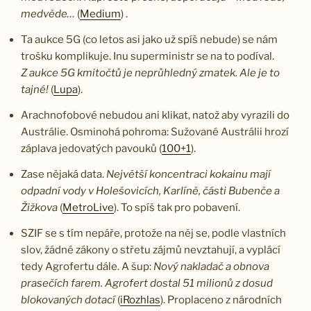
medvěde…
(
Medium
) .
Ta aukce 5G (co letos asi jako už spíš nebude) se nám
trošku komplikuje. Inu superministr se na to podíval.
Z aukce 5G kmitočtů je neprůhledný zmatek. Ale je to
tajné!
(
Lupa
).
Arachnofobové nebudou ani klikat, natož aby vyrazili do
Austrálie. Osminohá pohroma: Sužované Austrálii hrozí
záplava jedovatých pavouků (
100+1
).
Zase nějaká data.
Největší koncentraci kokainu mají
odpadní vody v Holešovicích, Karlíně, části Bubenče a
Žižkova
(
MetroLive
). To spíš tak pro pobavení.
SZIF se s tím nepáře, protože na něj se, podle vlastních
slov, žádné zákony o střetu zájmů nevztahují, a vyplácí
tedy Agrofertu dále. A šup:
Nový nakladač a obnova
prasečích farem. Agrofert dostal 51 milionů z dosud
blokovaných dotací
(
iRozhlas
). Proplaceno z národních