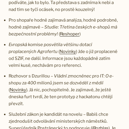
podíváte, jak to bylo. Ta představa s zadníma k nebi a
nad tím se tyčí ocásek, no prostě kouzelný!
Pro shopaře hodně zajímavá analýza, hodně podrobné,
hodně zajímavé –
Studie: Třetina českých e-shopů má
bezpečnostní problémy!
(
Reshoper
)
Evropská komise posvětila většinu dotací
proplacených Agrofertu
(
Novinky
) Jde o již proplacené
od SZIF, ne další. Informace jsou každopádně zatím
velmi kusé, nechávám pro referenci.
Rozhovor s Dzurillou –
Vládní zmocněnec pro IT: O e-
shopu za 400 milionů jsem se dozvěděl z médií
(
Novinky
). Já nic, pochopitelně. Je zajímavé, že ještě
dneska furt tvrdí, že ten prototyp z hackatonu chtějí
převzít.
Služební zákon je kandidát na novelu – Babiš chce
zjednodušit odvolávání ministerských náměstků.
Superúředník Postránecký to podporuje (
iRozhlas
). Je